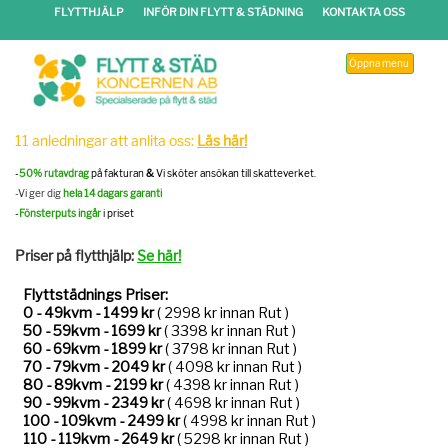
FLYTTHJÄLP
INFÖR DIN FLYTT & STÄDNING
KONTAKTA OSS
Öppna menu
11 anledningar att anlita oss:
Läs här!
-
50% rutavdrag
på fakturan
&
Vi sköter ansökan till skatteverket.
-Vi ger dig
hela 14 dagars garanti
-
Fönsterputs ingår
i priset
Priser på flytthjälp:
Se här!