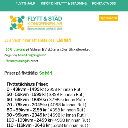
FLYTTHJÄLP
INFÖR DIN FLYTT & STÄDNING
KONTAKTA OSS
Öppna menu
11 anledningar att anlita oss:
Läs här!
-
50% rutavdrag
på fakturan
&
Vi sköter ansökan till skatteverket.
-Vi ger dig
hela 14 dagars garanti
-
Fönsterputs ingår
i priset
Priser på flytthjälp:
Se här!