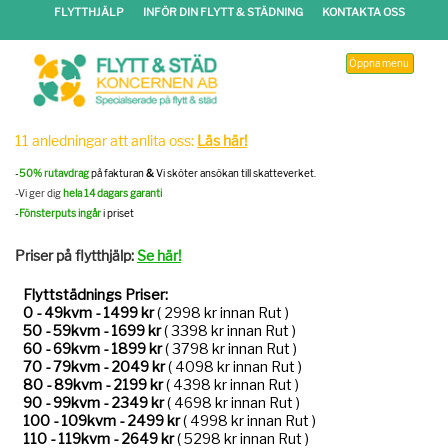
FLYTTHJÄLP
INFÖR DIN FLYTT & STÄDNING
KONTAKTA OSS
Öppna menu
11 anledningar att anlita oss:
Läs här!
-
50% rutavdrag
på fakturan
&
Vi sköter ansökan till skatteverket.
-Vi ger dig
hela 14 dagars garanti
-
Fönsterputs ingår
i priset
Priser på flytthjälp:
Se här!